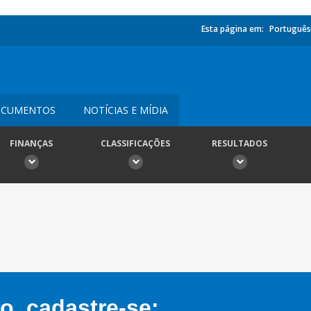
Esta página em:
Português
CUMENTOS
NOTÍCIAS E MÍDIA
FINANÇAS
CLASSIFICAÇÕES
RESULTADOS
, cadastre-se: