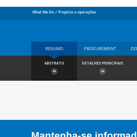
What We Do
Projetos e operações
RESUMO
PROCUREMENT
DO
ABSTRATO
DETALHES PRINCIPAIS
Mantenha-se informado