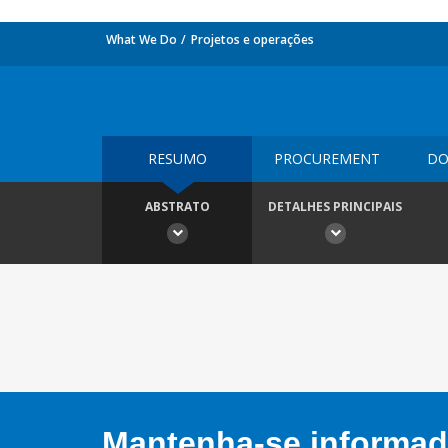
What We Do
Projetos e operações
RESUMO
PROCUREMENT
DO
ABSTRATO
DETALHES PRINCIPAIS
Mantenha-se informado