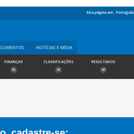
Esta página em:
Português
CUMENTOS
NOTÍCIAS E MÍDIA
FINANÇAS
CLASSIFICAÇÕES
RESULTADOS
, cadastre-se: