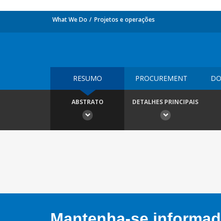
What We Do
Projetos e operações
RESUMO
PROCUREMENT
DO
ABSTRATO
DETALHES PRINCIPAIS
Mantenha-se informado