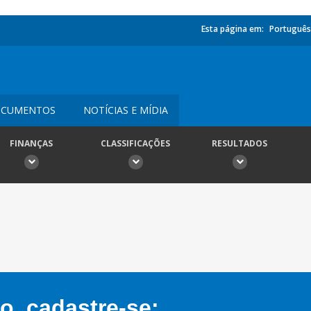
Esta página em:
Português
CUMENTOS
NOTÍCIAS E MÍDIA
FINANÇAS
CLASSIFICAÇÕES
RESULTADOS
, cadastre-se: