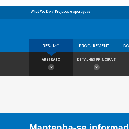
What We Do
Projetos e operações
RESUMO
PROCUREMENT
DO
ABSTRATO
DETALHES PRINCIPAIS
Mantenha-se informado