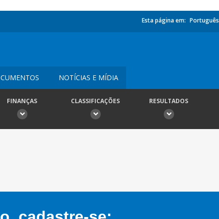
Esta página em:
Português
CUMENTOS
NOTÍCIAS E MÍDIA
FINANÇAS
CLASSIFICAÇÕES
RESULTADOS
, cadastre-se: