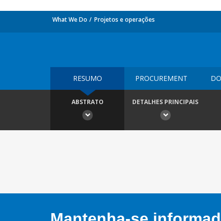
What We Do
Projetos e operações
RESUMO
PROCUREMENT
DO
ABSTRATO
DETALHES PRINCIPAIS
Mantenha-se informado