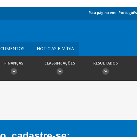
Esta página em:
Português
CUMENTOS
NOTÍCIAS E MÍDIA
FINANÇAS
CLASSIFICAÇÕES
RESULTADOS
, cadastre-se: