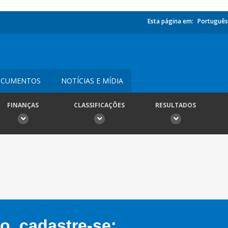
Esta página em:
Português
CUMENTOS
NOTÍCIAS E MÍDIA
FINANÇAS
CLASSIFICAÇÕES
RESULTADOS
, cadastre-se: