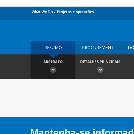
What We Do
Projetos e operações
RESUMO
PROCUREMENT
DO
ABSTRATO
DETALHES PRINCIPAIS
Mantenha-se informado