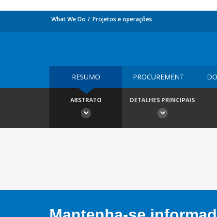
What We Do
Projetos e operações
RESUMO
PROCUREMENT
DO
ABSTRATO
DETALHES PRINCIPAIS
Mantenha-se informado