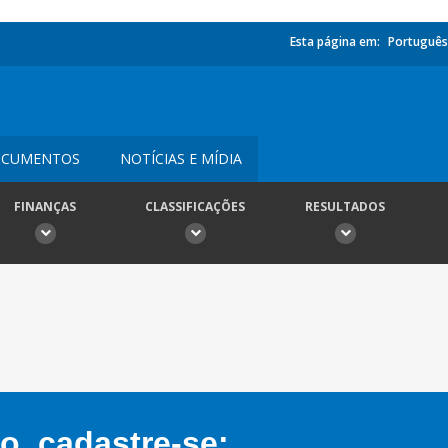
Esta página em:
Português
CUMENTOS
NOTÍCIAS E MÍDIA
FINANÇAS
CLASSIFICAÇÕES
RESULTADOS
, cadastre-se: