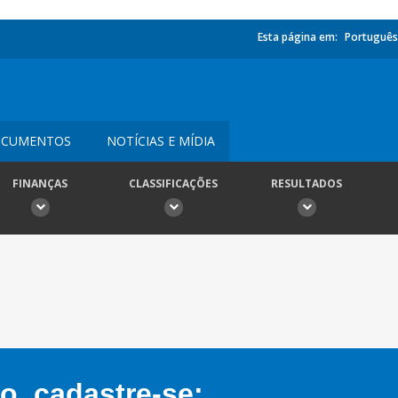
Esta página em:
Português
CUMENTOS
NOTÍCIAS E MÍDIA
FINANÇAS
CLASSIFICAÇÕES
RESULTADOS
, cadastre-se: