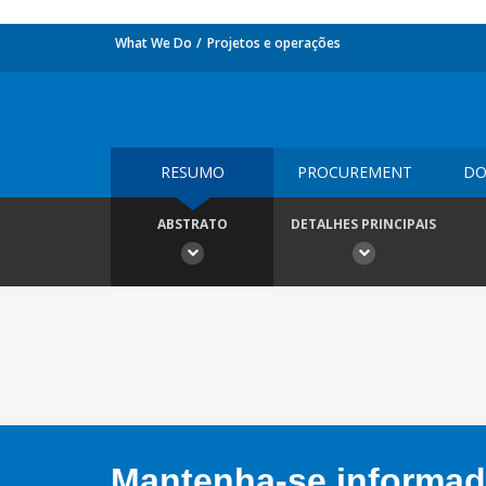
What We Do
Projetos e operações
RESUMO
PROCUREMENT
DO
ABSTRATO
DETALHES PRINCIPAIS
Mantenha-se informado