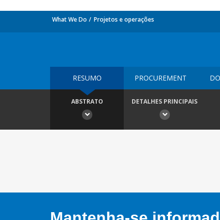
What We Do
Projetos e operações
RESUMO
PROCUREMENT
DO
ABSTRATO
DETALHES PRINCIPAIS
Mantenha-se informado