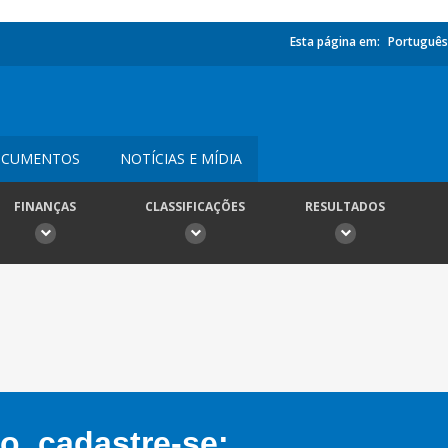
Esta página em:
Português
CUMENTOS
NOTÍCIAS E MÍDIA
FINANÇAS
CLASSIFICAÇÕES
RESULTADOS
, cadastre-se: