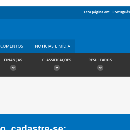
Esta página em:
Português
CUMENTOS
NOTÍCIAS E MÍDIA
FINANÇAS
CLASSIFICAÇÕES
RESULTADOS
, cadastre-se: