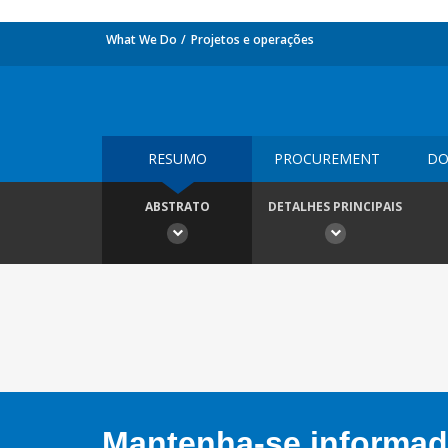
What We Do
Projetos e operações
RESUMO
PROCUREMENT
DO
ABSTRATO
DETALHES PRINCIPAIS
Mantenha-se informado