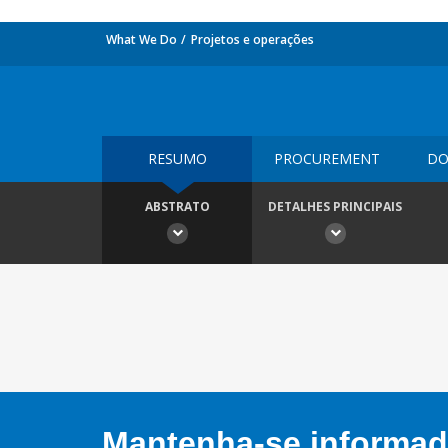
What We Do
Projetos e operações
RESUMO
PROCUREMENT
DO
ABSTRATO
DETALHES PRINCIPAIS
Mantenha-se informado