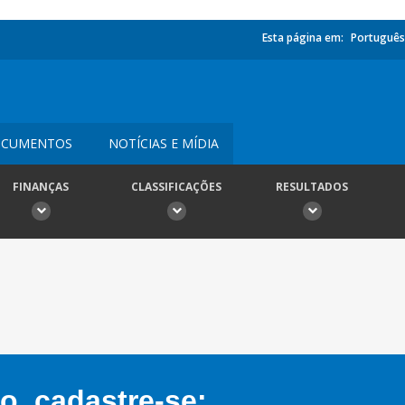
Esta página em:
Português
CUMENTOS
NOTÍCIAS E MÍDIA
FINANÇAS
CLASSIFICAÇÕES
RESULTADOS
, cadastre-se: