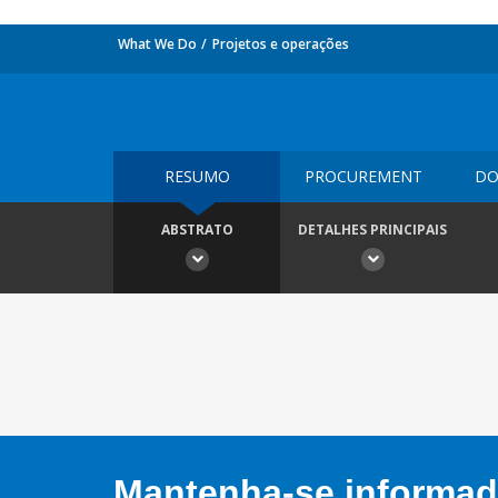
What We Do
Projetos e operações
RESUMO
PROCUREMENT
DO
ABSTRATO
DETALHES PRINCIPAIS
Mantenha-se informado