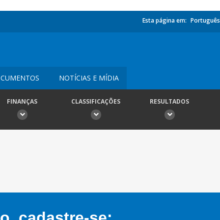
Esta página em:
Português
CUMENTOS
NOTÍCIAS E MÍDIA
FINANÇAS
CLASSIFICAÇÕES
RESULTADOS
, cadastre-se: