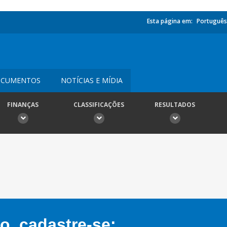
Esta página em:
Português
CUMENTOS
NOTÍCIAS E MÍDIA
FINANÇAS
CLASSIFICAÇÕES
RESULTADOS
, cadastre-se: