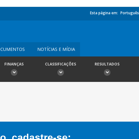
Esta página em:
Português
CUMENTOS
NOTÍCIAS E MÍDIA
FINANÇAS
CLASSIFICAÇÕES
RESULTADOS
, cadastre-se: