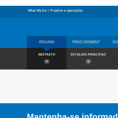
What We Do
Projetos e operações
RESUMO
PROCUREMENT
DO
ABSTRATO
DETALHES PRINCIPAIS
Mantenha-se informado