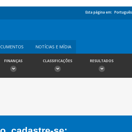
Esta página em:
Português
CUMENTOS
NOTÍCIAS E MÍDIA
FINANÇAS
CLASSIFICAÇÕES
RESULTADOS
, cadastre-se: