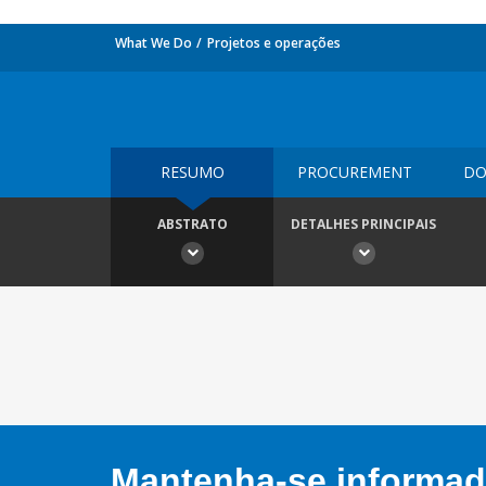
What We Do
Projetos e operações
RESUMO
PROCUREMENT
DO
ABSTRATO
DETALHES PRINCIPAIS
Mantenha-se informado