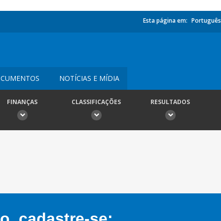
Esta página em:
Português
CUMENTOS
NOTÍCIAS E MÍDIA
FINANÇAS
CLASSIFICAÇÕES
RESULTADOS
, cadastre-se: