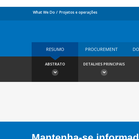
What We Do
Projetos e operações
RESUMO
PROCUREMENT
DO
ABSTRATO
DETALHES PRINCIPAIS
Mantenha-se informado