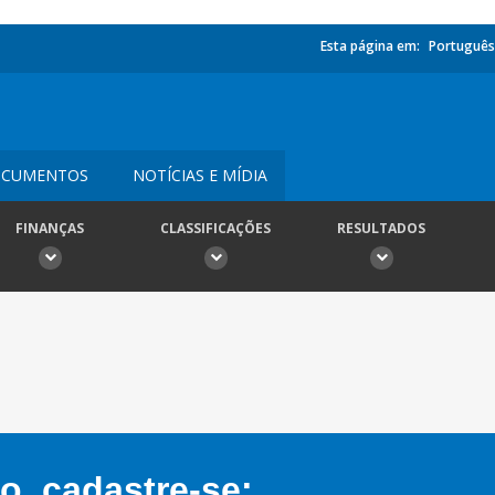
Esta página em:
Português
CUMENTOS
NOTÍCIAS E MÍDIA
FINANÇAS
CLASSIFICAÇÕES
RESULTADOS
, cadastre-se: