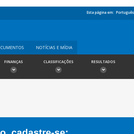
Esta página em:
Português
CUMENTOS
NOTÍCIAS E MÍDIA
FINANÇAS
CLASSIFICAÇÕES
RESULTADOS
, cadastre-se: