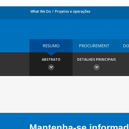
What We Do
Projetos e operações
RESUMO
PROCUREMENT
DO
ABSTRATO
DETALHES PRINCIPAIS
Mantenha-se informado