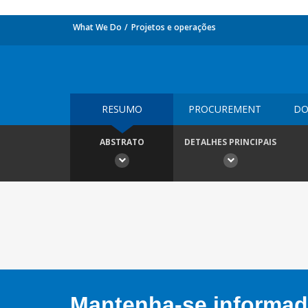
What We Do
Projetos e operações
RESUMO
PROCUREMENT
DO
ABSTRATO
DETALHES PRINCIPAIS
Mantenha-se informado