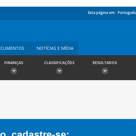
Esta página em:
Português
CUMENTOS
NOTÍCIAS E MÍDIA
FINANÇAS
CLASSIFICAÇÕES
RESULTADOS
, cadastre-se: