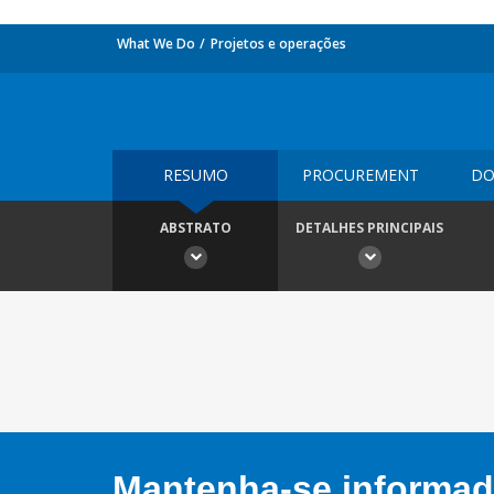
What We Do
Projetos e operações
RESUMO
PROCUREMENT
DO
ABSTRATO
DETALHES PRINCIPAIS
Mantenha-se informado