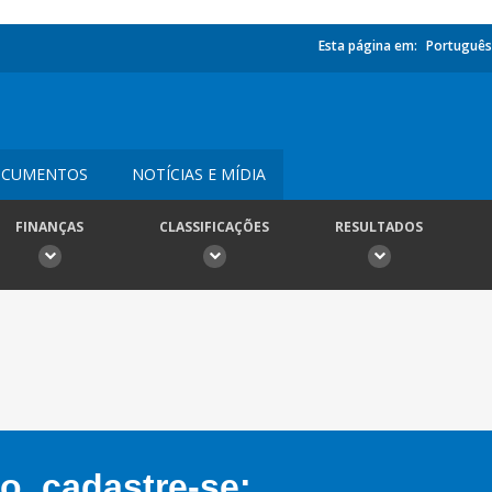
Esta página em:
Português
CUMENTOS
NOTÍCIAS E MÍDIA
FINANÇAS
CLASSIFICAÇÕES
RESULTADOS
, cadastre-se: