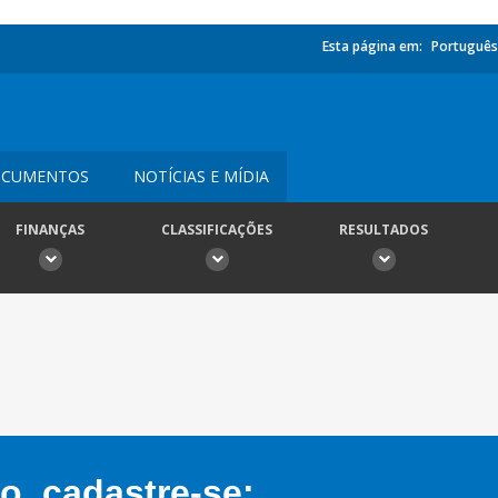
Esta página em:
Português
CUMENTOS
NOTÍCIAS E MÍDIA
FINANÇAS
CLASSIFICAÇÕES
RESULTADOS
, cadastre-se: