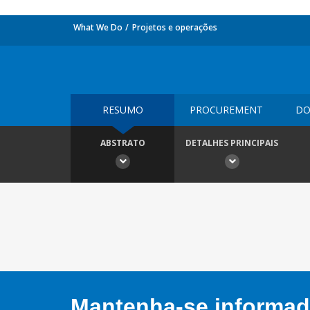
What We Do
Projetos e operações
RESUMO
PROCUREMENT
DO
ABSTRATO
DETALHES PRINCIPAIS
Mantenha-se informado