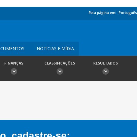
Esta página em:
Português
CUMENTOS
NOTÍCIAS E MÍDIA
FINANÇAS
CLASSIFICAÇÕES
RESULTADOS
, cadastre-se: