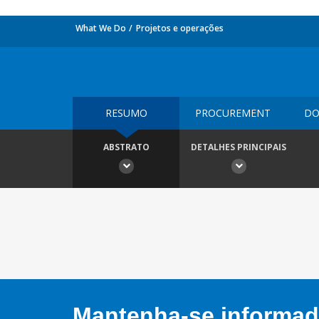
What We Do
Projetos e operações
RESUMO
PROCUREMENT
DO
ABSTRATO
DETALHES PRINCIPAIS
Mantenha-se informado