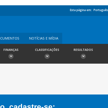
Esta página em:
Português
CUMENTOS
NOTÍCIAS E MÍDIA
FINANÇAS
CLASSIFICAÇÕES
RESULTADOS
, cadastre-se: