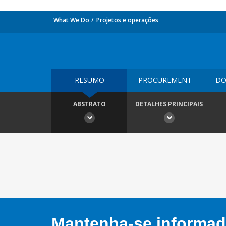
What We Do
Projetos e operações
RESUMO
PROCUREMENT
DO
ABSTRATO
DETALHES PRINCIPAIS
Mantenha-se informado