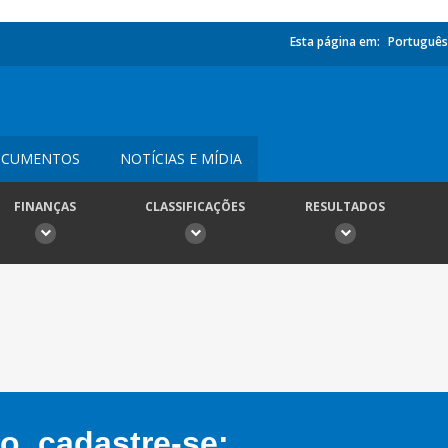
Esta página em:
Português
CUMENTOS
NOTÍCIAS E MÍDIA
FINANÇAS
CLASSIFICAÇÕES
RESULTADOS
, cadastre-se: