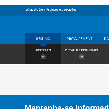
What We Do
Projetos e operações
RESUMO
PROCUREMENT
DO
ABSTRATO
DETALHES PRINCIPAIS
Mantenha-se informado