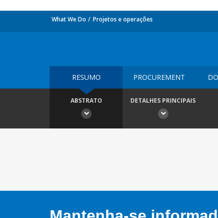
What We Do
Projetos e operações
RESUMO
PROCUREMENT
DO
ABSTRATO
DETALHES PRINCIPAIS
Mantenha-se informado