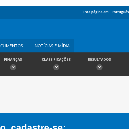
Esta página em:
Português
CUMENTOS
NOTÍCIAS E MÍDIA
FINANÇAS
CLASSIFICAÇÕES
RESULTADOS
, cadastre-se: