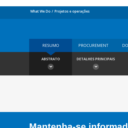
What We Do
Projetos e operações
RESUMO
PROCUREMENT
DO
ABSTRATO
DETALHES PRINCIPAIS
Mantenha-se informado