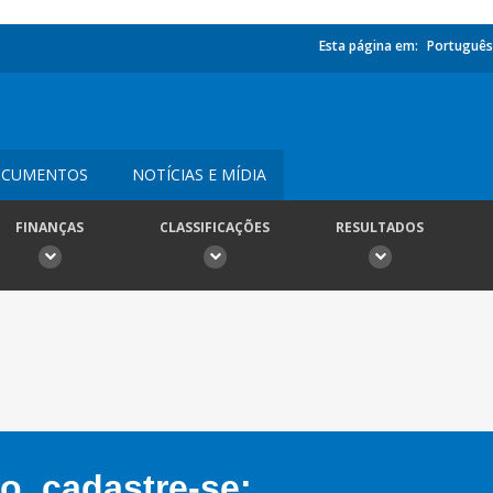
Esta página em:
Português
CUMENTOS
NOTÍCIAS E MÍDIA
FINANÇAS
CLASSIFICAÇÕES
RESULTADOS
, cadastre-se: