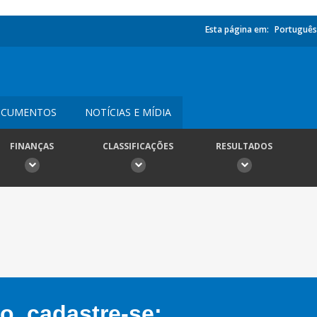
Esta página em:
Português
CUMENTOS
NOTÍCIAS E MÍDIA
FINANÇAS
CLASSIFICAÇÕES
RESULTADOS
, cadastre-se: