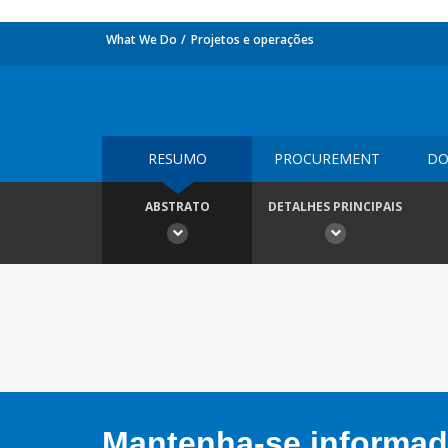
What We Do
Projetos e operações
RESUMO
PROCUREMENT
DO
ABSTRATO
DETALHES PRINCIPAIS
Mantenha-se informado