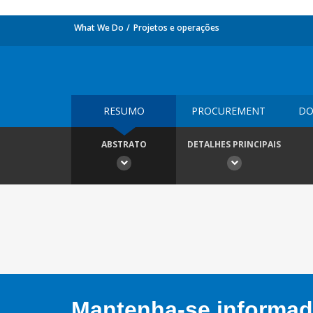
What We Do
Projetos e operações
RESUMO
PROCUREMENT
DO
ABSTRATO
DETALHES PRINCIPAIS
Mantenha-se informado