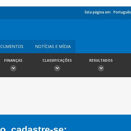
Esta página em:
Português
CUMENTOS
NOTÍCIAS E MÍDIA
FINANÇAS
CLASSIFICAÇÕES
RESULTADOS
, cadastre-se: