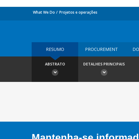
What We Do
Projetos e operações
RESUMO
PROCUREMENT
DO
ABSTRATO
DETALHES PRINCIPAIS
Mantenha-se informado