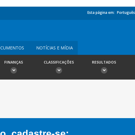
Esta página em:
Português
CUMENTOS
NOTÍCIAS E MÍDIA
FINANÇAS
CLASSIFICAÇÕES
RESULTADOS
, cadastre-se: