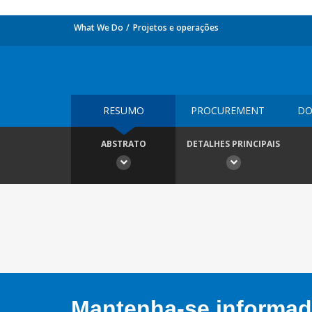
What We Do
Projetos e operações
RESUMO
PROCUREMENT
DO
ABSTRATO
DETALHES PRINCIPAIS
Mantenha-se informado