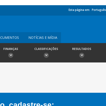
Esta página em:
Português
CUMENTOS
NOTÍCIAS E MÍDIA
FINANÇAS
CLASSIFICAÇÕES
RESULTADOS
, cadastre-se: