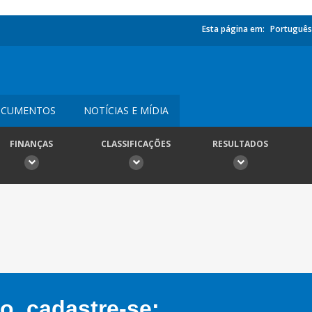
Esta página em:
Português
CUMENTOS
NOTÍCIAS E MÍDIA
FINANÇAS
CLASSIFICAÇÕES
RESULTADOS
, cadastre-se: