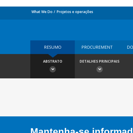
What We Do
Projetos e operações
RESUMO
PROCUREMENT
DO
ABSTRATO
DETALHES PRINCIPAIS
Mantenha-se informado