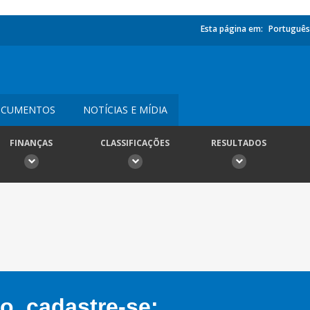
Esta página em:
Português
CUMENTOS
NOTÍCIAS E MÍDIA
FINANÇAS
CLASSIFICAÇÕES
RESULTADOS
, cadastre-se: