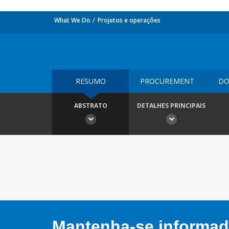
What We Do
Projetos e operações
RESUMO
PROCUREMENT
DO
ABSTRATO
DETALHES PRINCIPAIS
Mantenha-se informado