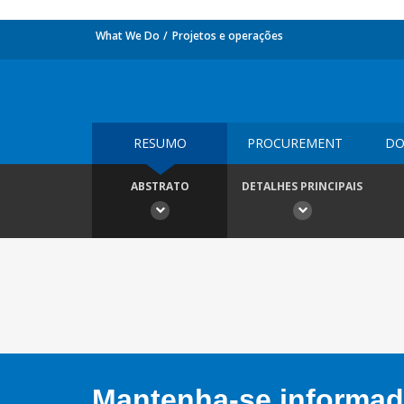
What We Do
Projetos e operações
RESUMO
PROCUREMENT
DO
ABSTRATO
DETALHES PRINCIPAIS
Mantenha-se informado