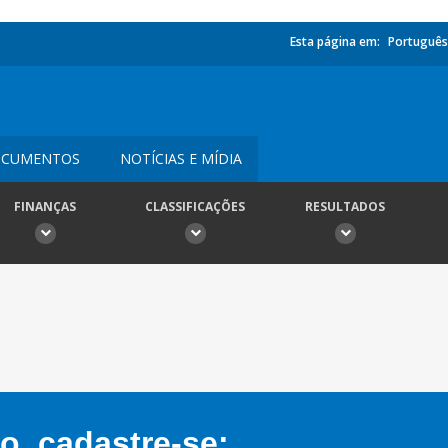
Esta página em:
Português
CUMENTOS
NOTÍCIAS E MÍDIA
FINANÇAS
CLASSIFICAÇÕES
RESULTADOS
, cadastre-se: