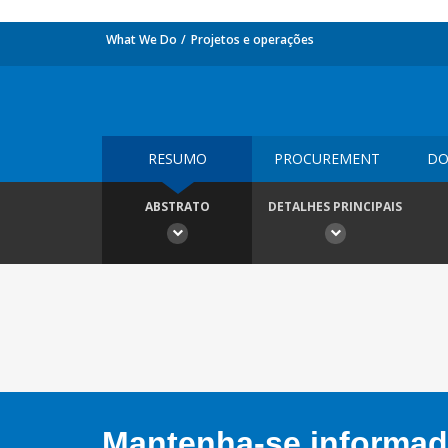
What We Do
Projetos e operações
RESUMO
PROCUREMENT
DO
ABSTRATO
DETALHES PRINCIPAIS
Mantenha-se informado