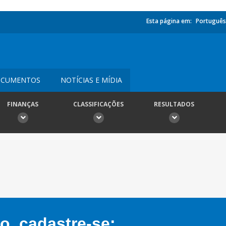
Esta página em:
Português
CUMENTOS
NOTÍCIAS E MÍDIA
FINANÇAS
CLASSIFICAÇÕES
RESULTADOS
, cadastre-se: