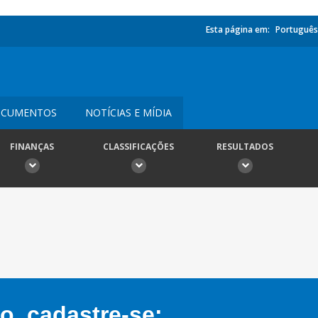
Esta página em:
Português
CUMENTOS
NOTÍCIAS E MÍDIA
FINANÇAS
CLASSIFICAÇÕES
RESULTADOS
, cadastre-se: