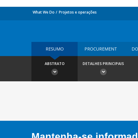
What We Do
Projetos e operações
RESUMO
PROCUREMENT
DO
ABSTRATO
DETALHES PRINCIPAIS
Mantenha-se informado