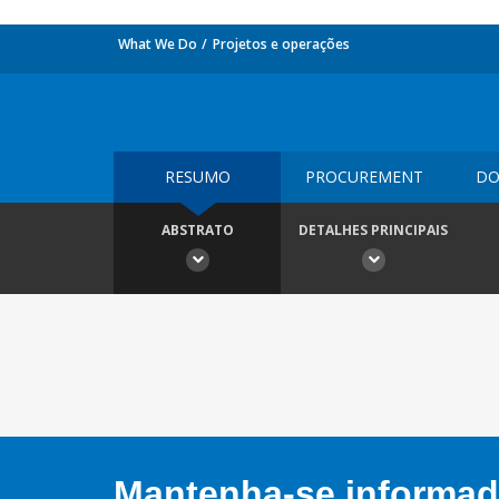
What We Do
Projetos e operações
RESUMO
PROCUREMENT
DO
ABSTRATO
DETALHES PRINCIPAIS
Mantenha-se informado