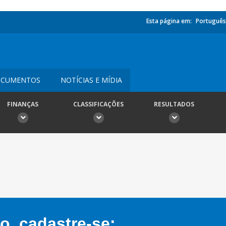
Esta página em:
Português
CUMENTOS
NOTÍCIAS E MÍDIA
FINANÇAS
CLASSIFICAÇÕES
RESULTADOS
, cadastre-se: