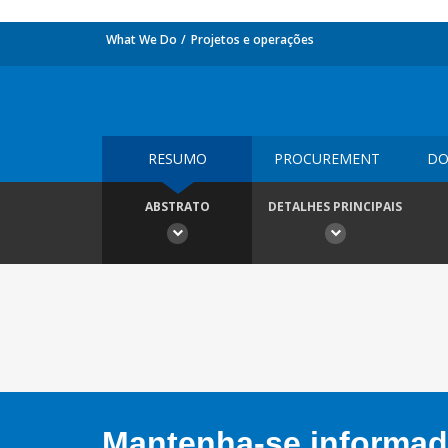
What We Do
Projetos e operações
RESUMO
PROCUREMENT
DO
ABSTRATO
DETALHES PRINCIPAIS
Mantenha-se informado