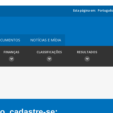
Esta página em:
Português
CUMENTOS
NOTÍCIAS E MÍDIA
FINANÇAS
CLASSIFICAÇÕES
RESULTADOS
, cadastre-se: