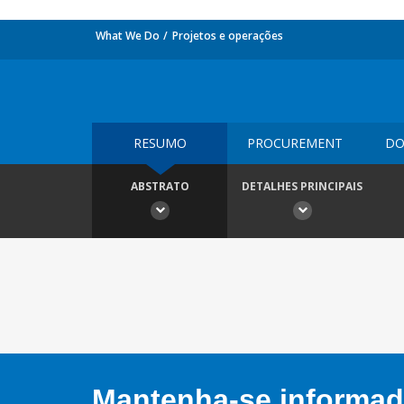
What We Do
Projetos e operações
RESUMO
PROCUREMENT
DO
ABSTRATO
DETALHES PRINCIPAIS
Mantenha-se informado