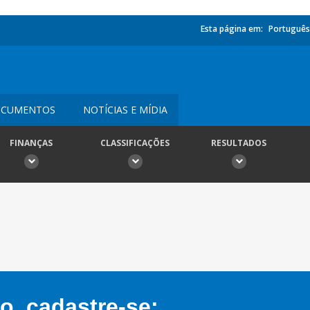
Esta página em:
Português
CUMENTOS
NOTÍCIAS E MÍDIA
FINANÇAS
CLASSIFICAÇÕES
RESULTADOS
, cadastre-se: