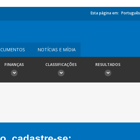
Esta página em:
Português
CUMENTOS
NOTÍCIAS E MÍDIA
FINANÇAS
CLASSIFICAÇÕES
RESULTADOS
, cadastre-se: