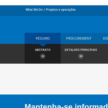
What We Do
Projetos e operações
RESUMO
PROCUREMENT
DO
ABSTRATO
DETALHES PRINCIPAIS
Mantenha-se informado