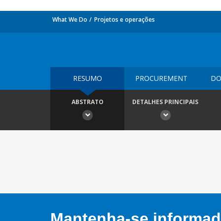
What We Do
Projetos e operações
RESUMO
PROCUREMENT
DO
ABSTRATO
DETALHES PRINCIPAIS
Mantenha-se informado