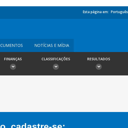
Esta página em:
Português
CUMENTOS
NOTÍCIAS E MÍDIA
FINANÇAS
CLASSIFICAÇÕES
RESULTADOS
, cadastre-se: