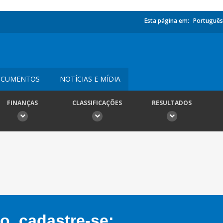
Esta página em:
Português
CUMENTOS
NOTÍCIAS E MÍDIA
FINANÇAS
CLASSIFICAÇÕES
RESULTADOS
, cadastre-se: