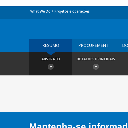
What We Do
Projetos e operações
RESUMO
PROCUREMENT
DO
ABSTRATO
DETALHES PRINCIPAIS
Mantenha-se informado