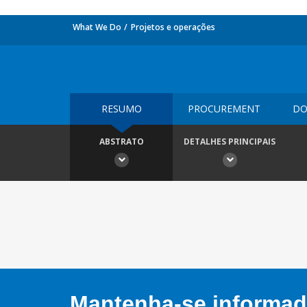
What We Do
Projetos e operações
RESUMO
PROCUREMENT
DO
ABSTRATO
DETALHES PRINCIPAIS
Mantenha-se informado