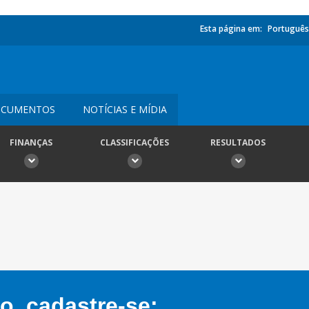
Esta página em:
Português
CUMENTOS
NOTÍCIAS E MÍDIA
FINANÇAS
CLASSIFICAÇÕES
RESULTADOS
, cadastre-se: