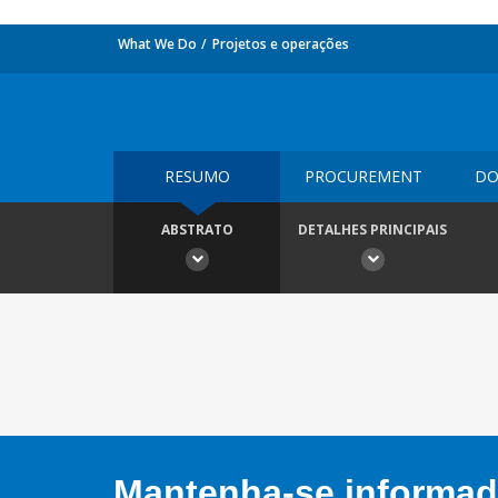
What We Do
Projetos e operações
RESUMO
PROCUREMENT
DO
ABSTRATO
DETALHES PRINCIPAIS
Mantenha-se informado