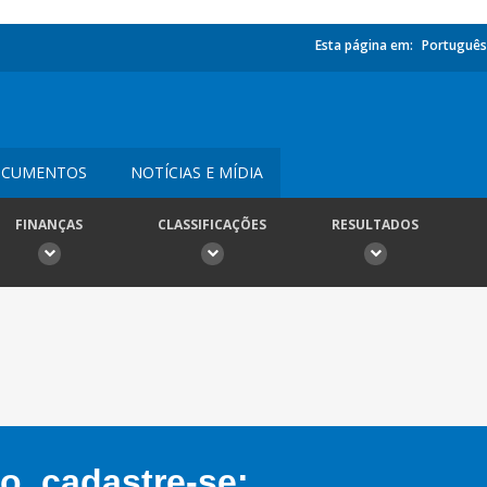
Esta página em:
Português
CUMENTOS
NOTÍCIAS E MÍDIA
FINANÇAS
CLASSIFICAÇÕES
RESULTADOS
, cadastre-se: