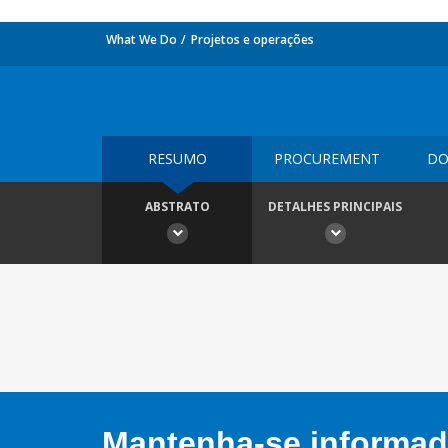
What We Do
Projetos e operações
RESUMO
PROCUREMENT
DO
ABSTRATO
DETALHES PRINCIPAIS
Mantenha-se informado