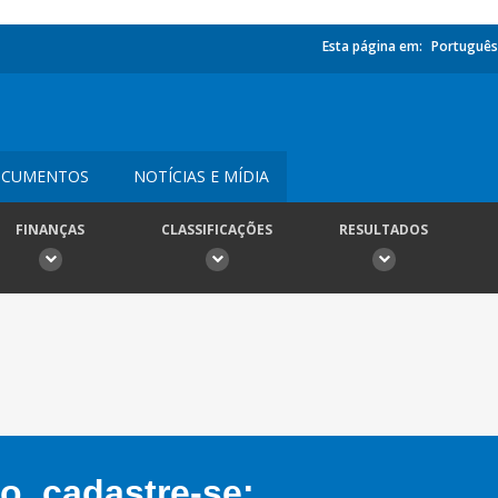
Esta página em:
Português
CUMENTOS
NOTÍCIAS E MÍDIA
FINANÇAS
CLASSIFICAÇÕES
RESULTADOS
, cadastre-se: