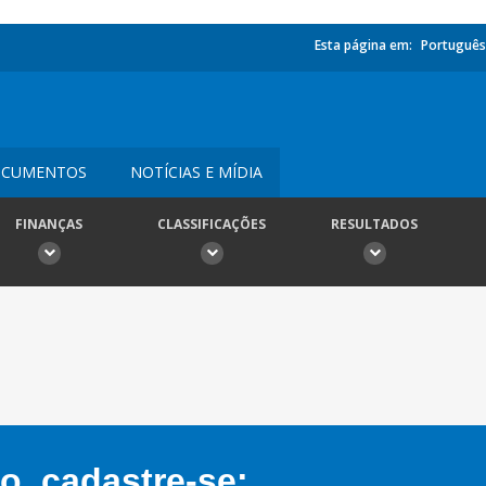
Esta página em:
Português
CUMENTOS
NOTÍCIAS E MÍDIA
FINANÇAS
CLASSIFICAÇÕES
RESULTADOS
, cadastre-se: