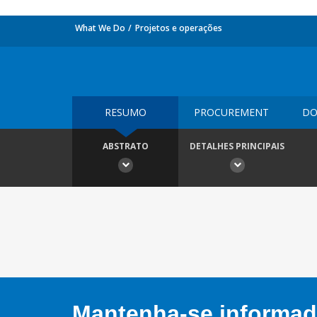
What We Do
Projetos e operações
RESUMO
PROCUREMENT
DO
ABSTRATO
DETALHES PRINCIPAIS
Mantenha-se informado