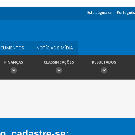
Esta página em:
Português
CUMENTOS
NOTÍCIAS E MÍDIA
FINANÇAS
CLASSIFICAÇÕES
RESULTADOS
, cadastre-se: