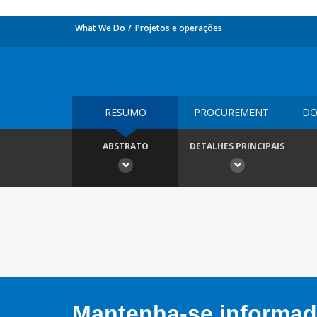
What We Do
Projetos e operações
RESUMO
PROCUREMENT
DO
ABSTRATO
DETALHES PRINCIPAIS
Mantenha-se informado