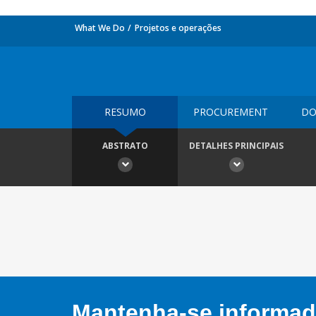
What We Do
Projetos e operações
RESUMO
PROCUREMENT
DO
ABSTRATO
DETALHES PRINCIPAIS
Mantenha-se informado