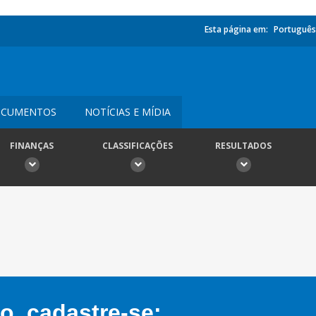
Esta página em:
Português
CUMENTOS
NOTÍCIAS E MÍDIA
FINANÇAS
CLASSIFICAÇÕES
RESULTADOS
, cadastre-se: