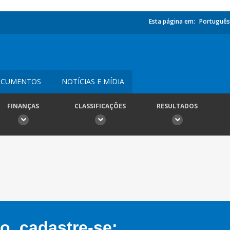
Esta página em:
Português
CUMENTOS
NOTÍCIAS E MÍDIA
FINANÇAS
CLASSIFICAÇÕES
RESULTADOS
, cadastre-se: