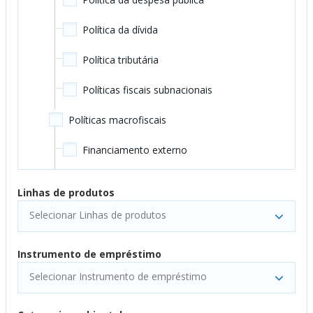
Energia e mineração
Política da dívida
Transmissão e distribuição de eletricidade
Política tributária
Mineração de carvão
Políticas fiscais subnacionais
Petróleo e gás
Políticas macrofiscais
Setor de energia em geral
Financiamento externo
Energia hidrelétrica
Políticas monetárias e de crédito
Linhas de produtos
Finanças
Resiliência macroeconômica
Selecionar Linhas de produtos
Operações bancárias
Crescimento econômico e planejamento
Instrumento de empréstimo
Mercados de capital
Crescimento Inclusivo
Selecionar Instrumento de empréstimo
Pensões e seguro não compulsórios
Transformação estrutural e diversificação