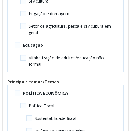
Silvicultura
Irrigação e drenagem
Setor de agricultura, pesca e silvicultura em
geral
Educação
Alfabetização de adultos/educação não
formal
Ensino pré-escolar
Principais temas/Temas
Setor de educação em geral
POLÍTICA ECONÔMICA
Ensino fundamental
Política Fiscal
Ensino médio
Sustentabilidade fiscal
Ensino superior
Política da despesa pública