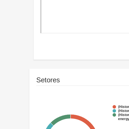
Setores
(Hist
(Histo
(Histo
energy