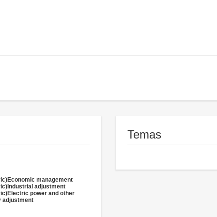
Temas
oric)Economic management
ric)Industrial adjustment
ric)Electric power and other
 adjustment